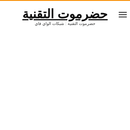
حضرموت التقنية
حضرموت التقنية : شبكات الواي فاي