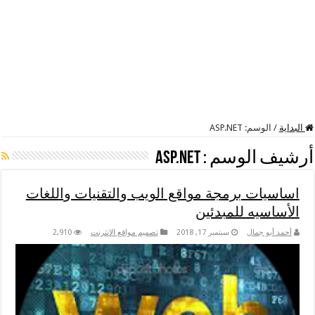
البداية
/
الوسم:
ASP.NET
أرشيف الوسم :
ASP.NET
اساسيات برمجة مواقع الويب والتقنيات واللغات
الأساسيه للمبدئين
أحمد أبو جمال
سبتمبر 17, 2018
تصميم مواقع الانترنت
2,910