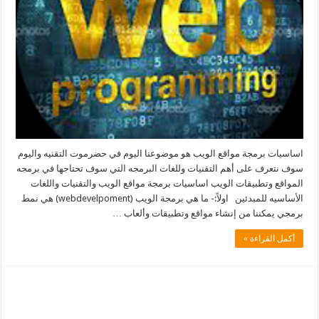
اساسيات برمجة مواقع الويب هو موضوعنا اليوم في حضرموت التقنيه واليوم
سوف نتعرف على أهم التقنيات وللغات البرمجه التي سوف تحتاجها في برمجه
المواقع وتطبيقات الويب اساسيات برمجة مواقع الويب والتقنيات واللغات
الأساسيه للمبدئين اولاً:- ما هي برمجة الويب (webdevelpoment) هي نمط
برمجي يمكننا من إنشاء مواقع وتطبيقات وألعاب …
أكمل القراءة »