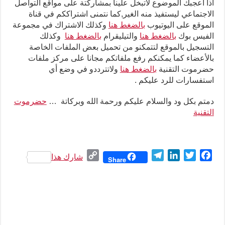
اذا اعجبك الموضوع لاتبخل علينا بمشاركتة على مواقع التواصل
الاجتماعي ليستفيذ منه الغير,كما نتمنى اشتراككم في قناة
الموقع على اليوتيوب
بالضغط هنا
وكذلك الاشتراك في مجموعة
الفيس بوك
بالضغط هنا
والتيليقرام
بالضغط هنا
وكذلك
التسجيل بالموقع لتتمكنو من تحميل بعض الملفات الخاصة
بالأعضاء كما يمكنكم رفع ملفاتكم مجانا على مركز ملفات
حضرموت التقنية
بالضغط هنا
ولاتترددو في وضع أي
استفسارات للرد عليكم .
دمتم بكل ود والسلام عليكم ورحمة الله وبركاتة …
حضرموت
التقنية
C
T
L
T
F
شارك هذا
Share
o
e
i
w
a
p
l
n
i
c
y
e
k
t
e
L
g
e
t
b
i
r
d
e
o