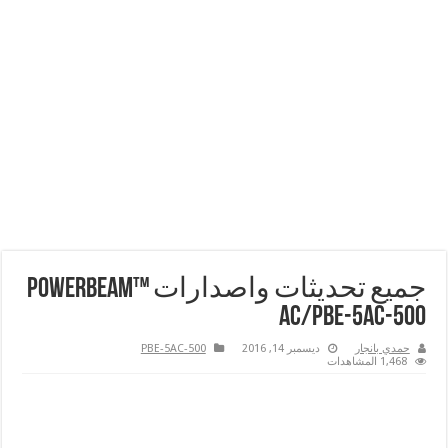
جميع تحديثات واصدارات PowerBeam™
ac/PBE-5AC-500
حمدي بانجار
ديسمبر 14, 2016
PBE-5AC-500
1,468 المشاهدات