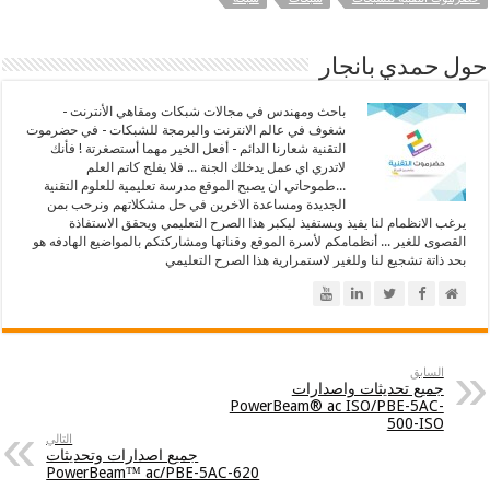
حول حمدي بانجار
باحث ومهندس في مجالات شبكات ومقاهي الأنترنت -
شغوف في عالم الانترنت والبرمجة للشبكات - في حضرموت
التقنية شعارنا الدائم - أفعل الخير مهما أستصغرتة ! فأنك
لاتدري اي عمل يدخلك الجنة ... فلا يفلح كاتم العلم
...طموحاتي ان يصبح الموقع مدرسة تعليمية للعلوم التقنية
الجديدة ومساعدة الاخرين في حل مشكلاتهم ونرحب بمن
يرغب الانظمام لنا يفيذ ويستفيذ ليكبر هذا الصرح التعليمي ويحقق الاستفاذة
القصوى للغير ... أنظمامكم لأسرة الموقع وقناتها ومشاركتكم بالمواضيع الهادفه هو
بحد ذاتة تشجيع لنا وللغير لاستمرارية هذا الصرح التعليمي
السابق
جميع تحديثات واصدارات
PowerBeam® ac ISO/PBE-5AC-
500-ISO
التالي
جميع اصدارات وتحديثات
PowerBeam™ ac/PBE-5AC-620