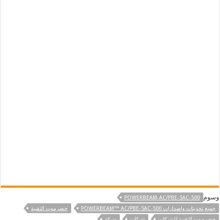
وسوم
POWERBEAM-AC/PBE-5AC-500
جميع تحديثات واصدارات POWERBEAM™ AC/PBE-5AC-500
حضرموت التقنية
حضرموت التقنية للشبكات
شبكات
شبكة