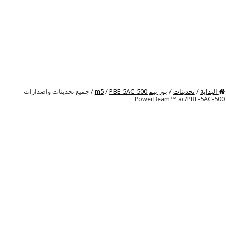
البداية
/
تحديثات
/
بور بيم m5
PBE-5AC-500
/
/
جميع تحديثات واصدارات
PowerBeam™ ac/PBE-5AC-500