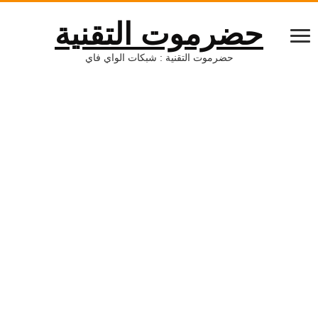
حضرموت التقنية
حضرموت التقنية : شبكات الواي فاي