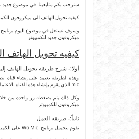
سنرحب بكم متابعينا في موضوع جديد ع
كيفيه تحويل الهاتف الى ميكروفون للكم
وسوف نستغل في موضوع اليوم برنامج تم
ميكروفون جديد للكمبيوتر
كيفيه تحويل الهاتف ا
أولا:- شرح طريقه تحويل الهاتف إلى
mic الذي يقوم بإنشاء هذه القناه بالاعتماد على شبكه الواي فاي او البلوتوث او كابل الــ USB
ميكروفون للكمبيوتر
ثانياً:- طريقه العمل
تقوم بتحميل برنامج Wo Mic على الكمبيوتر وكذلك على هاتفك