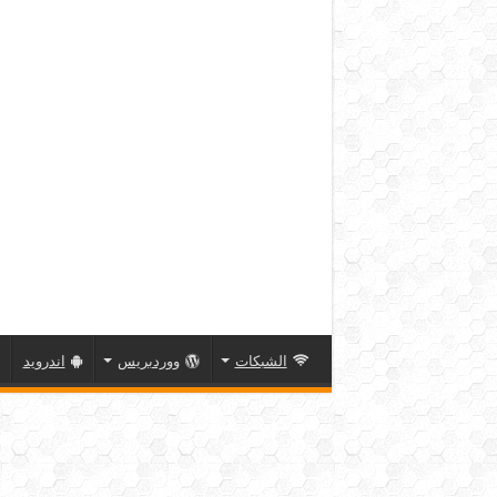
الشبكات
ووردبريس
اندرويد