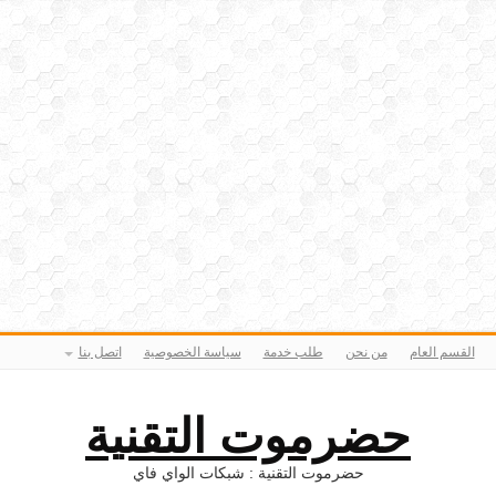
القسم العام
من نحن
طلب خدمة
سياسة الخصوصية
اتصل بنا
حضرموت التقنية
حضرموت التقنية : شبكات الواي فاي