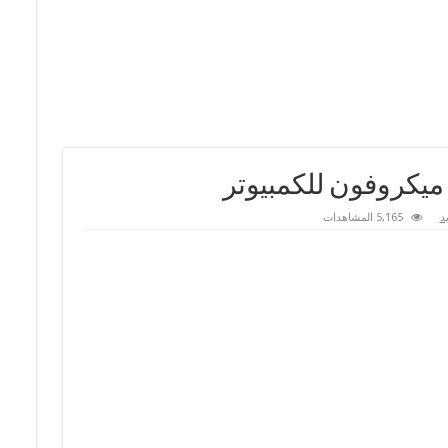
 ميكروفون للكمبيوتر
يد
5,165 المشاهدات