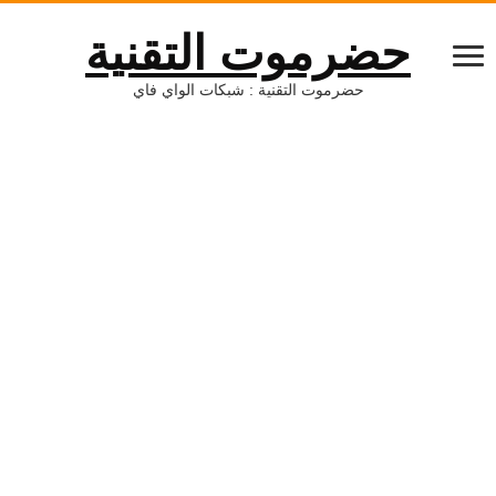
حضرموت التقنية
حضرموت التقنية : شبكات الواي فاي