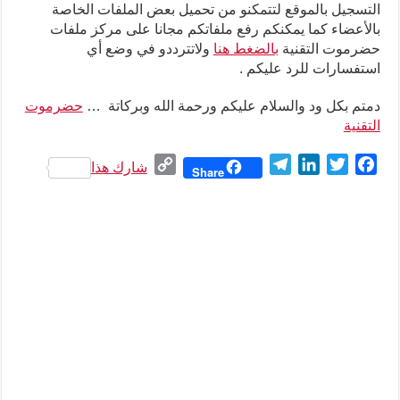
التسجيل بالموقع لتتمكنو من تحميل بعض الملفات الخاصة
بالأعضاء كما يمكنكم رفع ملفاتكم مجانا على مركز ملفات
حضرموت التقنية
بالضغط هنا
ولاتترددو في وضع أي
استفسارات للرد عليكم .
دمتم بكل ود والسلام عليكم ورحمة الله وبركاتة …
حضرموت
التقنية
C
T
L
T
F
شارك هذا
Share
o
e
i
w
a
p
l
n
i
c
y
e
k
t
e
L
g
e
t
b
i
r
d
e
o
n
a
I
r
o
k
m
n
k