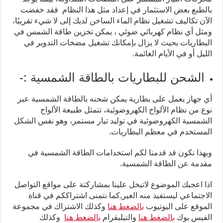
بالطبع بعض الاستثمار في إعداد مثل هذا النظام فقد خفضت
الآن تكاليف تشغيل نظام الماء الساخن لديك إلى لا شيء تقريبًا،
ومثل أي نظام كهربائي ضوئي ، يمكن تخزين طاقة الشمس في
البطاريات بحيث لا يزال بإمكانك تشغيل مضخات التدوير في
الليل أو في الأيام الغائمة.
الشحن للبطاريات بالطاقة الشمسية :-
أي جهاز يعمل على بطارية يمكن شحنه بالطاقة الشمسية عبر
نوع من نظام الألواح الكهروضوئية، تتمثل طبيعة الألواح
الشمسية الكهروضوئية في توليد تيار مستمر، وهو نفس الشكل
المستخدم في معظم البطاريات.
وبهذا نكون قد قدمنا لكم استخدامات الطاقة الشمسية في
مقدمة عن الطاقة الشمسية.
اذا اعجبك الموضوع لاتبخل علينا بمشاركتة على مواقع التواصل
الاجتماعي ليستفيذ منه الغير,كما نتمنى اشتراككم في قناة
الموقع على اليوتيوب
بالضغط هنا
وكذلك الاشتراك في مجموعة
الفيس بوك
بالضغط هنا
والتيليقرام
بالضغط هنا
وكذلك