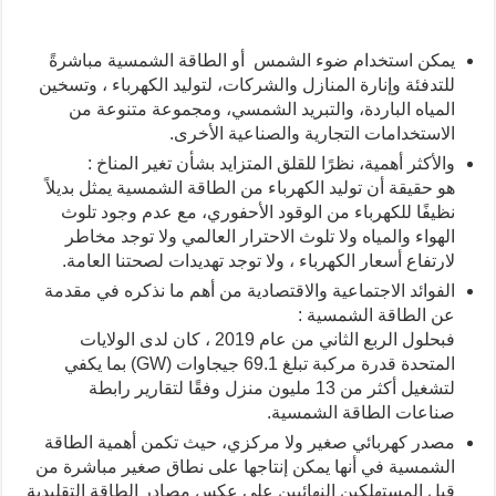
يمكن استخدام ضوء الشمس أو الطاقة الشمسية مباشرةً
للتدفئة وإنارة المنازل والشركات، لتوليد الكهرباء ، وتسخين
المياه الباردة، والتبريد الشمسي، ومجموعة متنوعة من
الاستخدامات التجارية والصناعية الأخرى.
والأكثر أهمية، نظرًا للقلق المتزايد بشأن تغير المناخ :
هو حقيقة أن توليد الكهرباء من الطاقة الشمسية يمثل بديلاً
نظيفًا للكهرباء من الوقود الأحفوري، مع عدم وجود تلوث
الهواء والمياه ولا تلوث الاحترار العالمي ولا توجد مخاطر
لارتفاع أسعار الكهرباء ، ولا توجد تهديدات لصحتنا العامة.
الفوائد الاجتماعية والاقتصادية من أهم ما نذكره في مقدمة
عن الطاقة الشمسية :
فبحلول الربع الثاني من عام 2019 ، كان لدى الولايات
المتحدة قدرة مركبة تبلغ 69.1 جيجاوات (GW) بما يكفي
لتشغيل أكثر من 13 مليون منزل وفقًا لتقارير رابطة
صناعات الطاقة الشمسية.
مصدر كهربائي صغير ولا مركزي، حيث تكمن أهمية الطاقة
الشمسية في أنها يمكن إنتاجها على نطاق صغير مباشرة من
قبل المستهلكين النهائيين على عكس مصادر الطاقة التقليدية