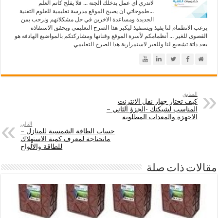
لاتدري اي عمل يدخلك الجنة ... فلا يفلح كاتم العلم
...طموحاتي ان يصبح الموقع مدرسة تعليمية للعلوم التقنية
الجديدة ومساعدة الاخرين في حل مشكلاتهم ونرحب بمن
يرغب الانظمام لنا يفيذ ويستفيذ ليكبر هذا الصرح التعليمي ويحقق الاستفاذة
القصوى للغير ... أنظمامكم لأسرة الموقع وقناتها ومشاركتكم بالمواضيع الهادفه هو
بحد ذاتة تشجيع لنا وللغير لاستمرارية هذا الصرح التعليمي
السابق
كيف تختار جهاز نقل الانترنت
المناسب لشبكتك -الجزؤ الثاني –
الاجهزة والمعدات المطلوبة
التالي
حساب الطاقة الشمسية للمنازل –
ماتحتاجة لمعرف كمية الاستهلاك
للطاقة والالواح
مقالات ذات صلة