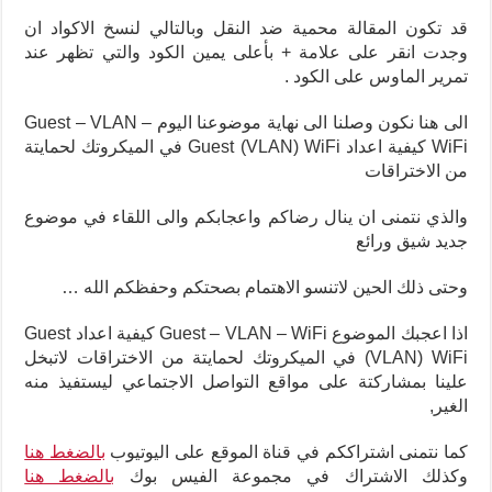
قد تكون المقالة محمية ضد النقل وبالتالي لنسخ الاكواد ان
وجدت انقر على علامة + بأعلى يمين الكود والتي تظهر عند
تمرير الماوس على الكود .
الى هنا نكون وصلنا الى نهاية موضوعنا اليوم Guest – VLAN –
WiFi كيفية اعداد Guest (VLAN) WiFi في الميكروتك لحمايتة
من الاختراقات
والذي نتمنى ان ينال رضاكم واعجابكم والى اللقاء في موضوع
جديد شيق ورائع
وحتى ذلك الحين لاتنسو الاهتمام بصحتكم وحفظكم الله …
اذا اعجبك الموضوع Guest – VLAN – WiFi كيفية اعداد Guest
(VLAN) WiFi في الميكروتك لحمايتة من الاختراقات لاتبخل
علينا بمشاركتة على مواقع التواصل الاجتماعي ليستفيذ منه
الغير,
كما نتمنى اشتراككم في قناة الموقع على اليوتيوب
بالضغط هنا
وكذلك الاشتراك في مجموعة الفيس بوك
بالضغط هنا