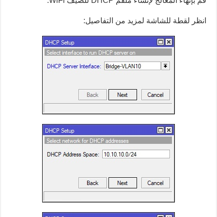
قم بإنهاء المعالج لإنشاء ملقم DHCP للضيف WiFi.
انظر لقطة للشاشة لمزيد من التفاصيل: