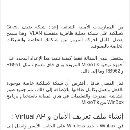
من الممارسات الأمنية الشائعة إعداد شبكة ضيف Guest
لاسلكية على شبكة محلية ظاهرية منفصلة VLAN. وهذا يسمح
بفصل كامل لحركة المرور بين شبكاتك الخاصة والشبكات
الخاصة بالضيوف.
ستغطي هذي المقالة فقط كيفية تنفيذ هذا الإعداد المحدد على
أجهزة توجيه MikroTik المزودة بواي فاي مدمج ، مثل RB951
و RB962 وما إلى ذلك.
قبل المضي قدمًا ، أفترض أن شبكة لاسلكية خاصة موجودة
بالفعل وتعمل بكامل طاقتها. بالإضافة إلى ذلك ، تتم جميع صور
الشاشة المدرجة والتعليمات في هذي المقالة باستخدام برنامج
WinBox من MikroTik.
إنشاء ملف تعريف الأمان و Virtual AP :
في Winbox ، حدد Wireless على الجانب الأيسر وانتقل إلى