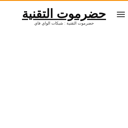
حضرموت التقنية
حضرموت التقنية : شبكات الواي فاي