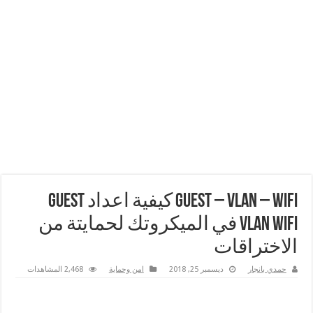
Guest – VLAN – WiFi كيفية اعداد Guest
VLAN WiFi في الميكروتك لحمايتة من
الاختراقات
حمدي بانجار
ديسمبر 25, 2018
امن وحماية
2,468 المشاهدات