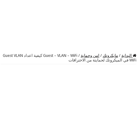
البداية
/
مايكروتك
/
امن وحماية
/
Guest – VLAN – WiFi كيفية اعداد Guest VLAN
WiFi في الميكروتك لحمايتة من الاختراقات