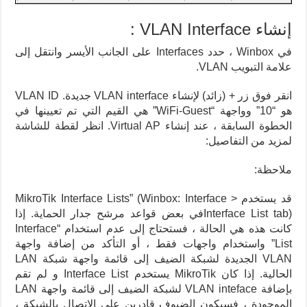
إنشاء VLAN Interface :
في Winbox ، حدد Interfaces على الجانب الأيسر وانتقل إلى
علامة التبويب VLAN.
انقر فوق زر + (زائد) لإنشاء VLAN interface جديدة. VLAN ID
هو “10” وواجهة “WiFi-Guest” هي القيم التي تم تعيينها في
الخطوة السابقة ، عند إنشاء Virtual AP. انظر لقطة للشاشة
لمزيد من التفاصيل:
ملاحظة:
قد يستخدم MikroTik Interface Lists” (Winbox: Interface >
Interface List tab)في بعض قواعد مرشح جدار الحماية. إذا
كانت هذه هي الحالة ، فستحتاج إلى عدم استخدام “Interface
List” واستخدام واجهات فقط ، أو التأكد من إضافة واجهة
VLAN الجديدة لشبكة الضيف إلى قائمة واجهة شبكة LAN
الحالية. إذا كان MikroTik يستخدم Interface List و لم تقم
بإضافة VLAN inteface لشبكة الضيف إلى قائمة واجهة LAN
الموجودة ، فسيكون الضيوف قادرين على الاتصال بالشبكة ،