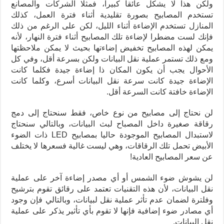
ولكن هذا لا يشكل عائقا كبيرا، فمثلا الشركات والمصانع
تستخدم المصابيح بصورة تقليدية أثناء فترة العمل، كذلك
المنازل تستخدم الإضاءة أثناء الليل، لكن على الرغم من ذلك
فإنك لست مضطرا لإضاءة تلك المصابيح أثناء فترة النهار، لأنه
يمكن لهذه المصابيح تخفيض إضاءتها بحيث لا يمكن ملاحظتها
ومع ذلك تستمر عملية نقل البيانات ولكن بسرعة أقل، وفي كل
الأحوال يجب أن يكون المكان ذا إضاءة جيدة فكلما كانت
الإضاءة جيدة كانت سرعة نقل البيانات أسرع، وكلما كانت
الإضاءة خافتة كانت السرعة أقل.
لن نحتاج إلى مصابيح من نوع خاص، فقط سنحتاج إلى دمج
رقاقة صغيرة داخل المصباح لبث البيانات، وبالتالي سنحتاج
لاستبدال المصابيح الموجودة حاليا بمصابيح LED ذات الضوء
الأبيض تحمل تلك الرقاقات، وهي ليست غالية فسعرها لا يختلف
عن سعر المصابيح العادية!
لن يشوش ضوء الشمس أو أي مصدر إضاءة آخر على عملية
نقل البيانات، لأن هذه التقنيات تعتمد على رقائق تقوم بترشيح
وفلترة لضمان عدم تأثر عملية نقل لبيانات، وبالتالي فإن وجود
أي مصادر ضوء إضافية فإنها لا تقوم بأي تأثير يذكر على عملية
نقل البيانات.