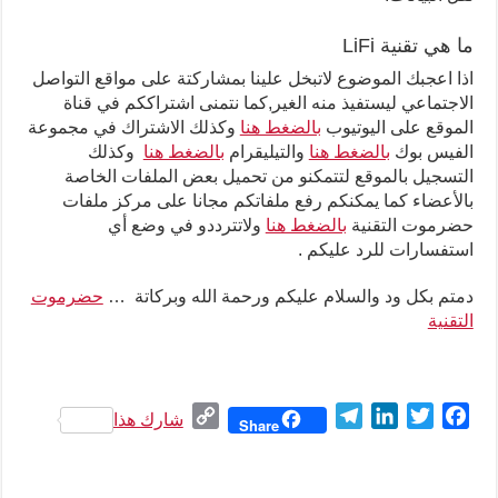
ما هي تقنية LiFi
اذا اعجبك الموضوع لاتبخل علينا بمشاركتة على مواقع التواصل
الاجتماعي ليستفيذ منه الغير,كما نتمنى اشتراككم في قناة
الموقع على اليوتيوب
بالضغط هنا
وكذلك الاشتراك في مجموعة
الفيس بوك
بالضغط هنا
والتيليقرام
بالضغط هنا
وكذلك
التسجيل بالموقع لتتمكنو من تحميل بعض الملفات الخاصة
بالأعضاء كما يمكنكم رفع ملفاتكم مجانا على مركز ملفات
حضرموت التقنية
بالضغط هنا
ولاتترددو في وضع أي
استفسارات للرد عليكم .
دمتم بكل ود والسلام عليكم ورحمة الله وبركاتة …
حضرموت
التقنية
C
T
L
T
F
شارك هذا
Share
o
e
i
w
a
p
l
n
i
c
y
e
k
t
e