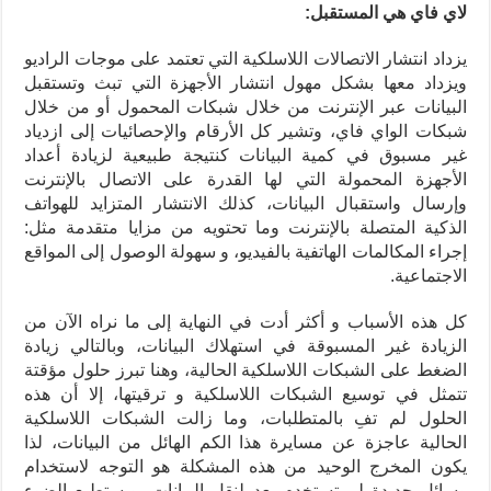
لاي فاي هي المستقبل:
يزداد انتشار الاتصالات اللاسلكية التي تعتمد على موجات الراديو
ويزداد معها بشكل مهول انتشار الأجهزة التي تبث وتستقبل
البيانات عبر الإنترنت من خلال شبكات المحمول أو من خلال
شبكات الواي فاي، وتشير كل الأرقام والإحصائيات إلى ازدياد
غير مسبوق في كمية البيانات كنتيجة طبيعية لزيادة أعداد
الأجهزة المحمولة التي لها القدرة على الاتصال بالإنترنت
وإرسال واستقبال البيانات، كذلك الانتشار المتزايد للهواتف
الذكية المتصلة بالإنترنت وما تحتويه من مزايا متقدمة مثل:
إجراء المكالمات الهاتفية بالفيديو، و سهولة الوصول إلى المواقع
الاجتماعية.
كل هذه الأسباب و أكثر أدت في النهاية إلى ما نراه الآن من
الزيادة غير المسبوقة في استهلاك البيانات، وبالتالي زيادة
الضغط على الشبكات اللاسلكية الحالية، وهنا تبرز حلول مؤقتة
تتمثل في توسيع الشبكات اللاسلكية و ترقيتها، إلا أن هذه
الحلول لم تفِ بالمتطلبات، وما زالت الشبكات اللاسلكية
الحالية عاجزة عن مسايرة هذا الكم الهائل من البيانات، لذا
يكون المخرج الوحيد من هذه المشكلة هو التوجه لاستخدام
وسائل جديدة لم تستخدم بعد لنقل البيانات، ويستطيع الضوء