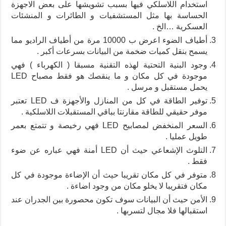
استخدام اللاسلكي فيها بسبب تشويشها على بعض الاجهزة
الحساسة بها مثل المستشفيات و الطائرات و المنشئات
العسكرية …الخ .
أطياف الضوء اعرض ب 10000 مرة من أطياف الراديو مما
يسمح بنقل كميات ضخمة من البيانات بسرعات أكبر .
وجود البنية التحتية لهذه التقنية مسبقا ( الكهرباء ) فهي
موجودة في كل مكان و ما ينقصك هو فقط مصباح LED
يحمل مستقبل و مرسل .
توفير الطاقة في كل من المنازل والأجهزة ف LED تعتبر
موفر حقيقي للطاقة مقارنتا بباقي المستقبلات اللاسلكية .
السعر المنخفض لمصابيح LED فهي رخيصة و تتمتع بعمر
طويل عمليا .
التلوث الإشعاعي حيث أن LED أمنة فهي عباره عن ضوء
فقط .
متوفر في كل مكان تقريبا حيث أن الإضاءة موجودة في كل
مكان فتقريبا لا يخلو مكان من وجود اضاءة .
الأمن حيث أن البيانات سوف تكون محصورة بين الجدران عند
استقبالها فلا مجال لتسربها .