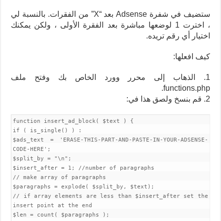
ستضيف في شفرة Adsense بعد “X” من الفقرات. بالنسبة لي
، اخترت 1 لوضعها مباشرة بعد الفقرة الأولى ، ولكن يمكنك
اختيار أي رقم تريده.
كيف افعلها:
1. الذهاب إلى محرر وورد الخاص بك وفتح ملف
functions.php.
2. قم بنسخ ولصق هذا في:
function insert_ad_block( $text ) {
if ( is_single() ) :
$ads_text = 'ERASE-THIS-PART-AND-PASTE-IN-YOUR-ADSENSE-
CODE-HERE';
$split_by = "\n";
$insert_after = 1; //number of paragraphs
// make array of paragraphs
$paragraphs = explode( $split_by, $text);
// if array elements are less than $insert_after set the
insert point at the end
$len = count( $paragraphs );