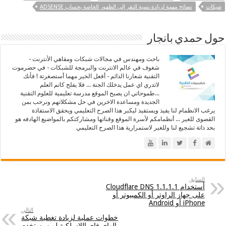
شبكات
نصائح مهمة لزيادة نسبة النقر إلى الظهور الخاصة بحساب ADSENSE
حول حمدي بانجار
باحث ومهندس في مجالات شبكات ومقاهي الأنترنت -
شغوف في عالم الانترنت والبرمجة للشبكات - في حضرموت
التقنية شعارنا الدائم - أفعل الخير مهما أستصغرتة ! فأنك
لاتدري اي عمل يدخلك الجنة ... فلا يفلح كاتم العلم
...طموحاتي ان يصبح الموقع مدرسة تعليمية للعلوم التقنية
الجديدة ومساعدة الاخرين في حل مشكلاتهم ونرحب بمن
يرغب الانظمام لنا يفيذ ويستفيذ ليكبر هذا الصرح التعليمي ويحقق الاستفاذة
القصوى للغير ... أنظمامكم لأسرة الموقع وقناتها ومشاركتكم بالمواضيع الهادفه هو
بحد ذاتة تشجيع لنا وللغير لاستمرارية هذا الصرح التعليمي
السابق
أستخدام 1.1.1.1 Cloudflare DNS
على جهاز الراوتر أو الكمبيوتر أو
iPhone أو Android
التالي
خطوات عملية لزيادة تغطية شبكة
الواي فاي اللاسلكية لمن يستخدم