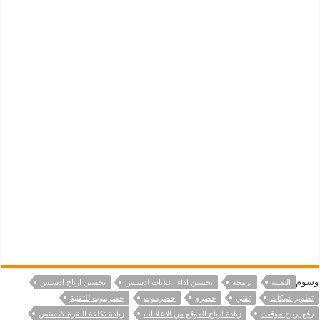
وسوم
التقنية
برمجة
تحسين اداء اعلانات ادسنس
تحسين ارباح ادسنس
تطوير شبكات
تقني
حضرم
حضرموت
حضرموت للتقنية
رفع ارباح موقعك
زيادة ارباح الموقع من الاعلانات
زيادة تكلفة النقرة لادسنس