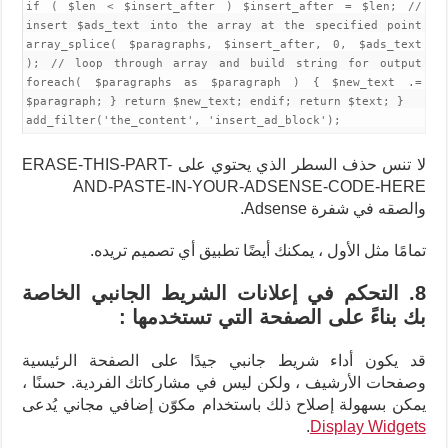
if ( $len < $insert_after ) $insert_after = $len; //
insert $ads_text into the array at the specified point
array_splice( $paragraphs, $insert_after, 0, $ads_text
); // loop through array and build string for output
foreach( $paragraphs as $paragraph ) { $new_text .=
$paragraph; } return $new_text; endif; return $text; }
add_filter('the_content', 'insert_ad_block');
لا تنس حذف السطر الذي يحتوي على ERASE-THIS-PART-
AND-PASTE-IN-YOUR-ADSENSE-CODE-HERE
والصقه في شفرة Adsense.
تمامًا مثل الأول ، يمكنك أيضًا تطبيق أي تصميم تريده.
8. التحكم في إعلانات الشريط الجانبي الخاصة
بك بناءً على الصفحة التي تستخدمها :
قد يكون أداء شريط جانبي جيدًا على الصفحة الرئيسية
وصفحات الأرشيف ، ولكن ليس في مشاركاتك الفردية. حسنًا ،
يمكن بسهولة إصلاح ذلك باستخدام مكوّن إضافي مجاني يُدعى
.
Display Widgets