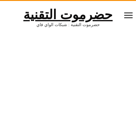
حضرموت التقنية
حضرموت التقنية : شبكات الواي فاي