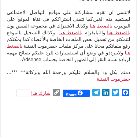
لاتنسى ان تقوم بمشاركتة على مواقع التواصل الاجتماعي
ليستفيذ منه الغير,كما نتمنى اشتراككم في قناة الموقع على
اليوتيوب
بالضغط هنا
وكذلك الاشتراك في مجموعة الفيس بوك
بالضغط هنا
والتيليقرام
بالضغط هنا
وكذلك التسجيل بالموقع
لتتمكنو من تحميل بعض الملفات الخاصة بالأعضاء كما يمكنكم
رفع ملفاتكم مجانا على مركز ملفات حضرموت التقنية
بالضغط
هنا
ولاتترددو في وضع أي استفسارات للرد عليكم نصائح مهمة
لزيادة نسبة النقر إلى الظهور الخاصة بحساب Adsense
.
دمتم بكل ود والسلام عليكم ورحمة الله وبركاتة*** ***
…
حضرموت التقنية
C
T
L
T
F
شارك هذا
Share
o
e
i
w
a
p
l
n
i
c
y
e
k
t
e
L
g
e
t
b
i
r
d
e
o
n
a
I
r
o