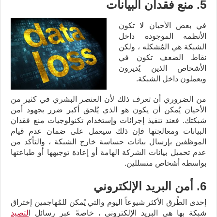
5. منع فقدان البيانات
في بعض الأحيان لا تكون
الأنظمه الموجوده داخل
الشبكة هي المُشكله ، ولكن
نقاط الضعف تكون في
الأشخاص الذين يُديرون
ويعملون داخل الشبكة.
من الضروري أن تعرف ذلك لأن العنصر البشري في كثير من
الأحيان يُمكن أن يكون هو الذي يُلحق أكبر ضرر بجهود أمن
شبكتك. فعند تنفيذ إجرائات وإستخدام تكنولوجيات منع فقدان
البيانات ومعالجتها فإن ذلك سيعمل على ضمان عدم قيام
الموظفين بإرسال بيانات حساسة خارج الشبكة ، والتأكد من
عدم تحميل بيانات الشركة الهامة أو إعادة توجيهها أو طباعتها
بواسطه أشخاص متسللين.
6. أمن البريد الإلكتروني
إحدى الطُرق الأكثر شيوعاً اليوم والتي يُمكن للمُهاجمين إختراق
شبكة بها هي البريد الإلكتروني ، خاصةً عبر رسائل ا
لتصيد