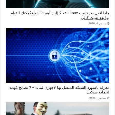
ماذا افعل بعد تثبيت kali linux ؟ إليك أهم 5 أشياء يُمكنك القيام
بها بعد تثبيت كالي
سبتمبر 4, 2020
معرفة باسورد الشبكة المتصل بها لاجهزه الماك + 7 نصائح مُهمه
لحمايه شبكتك
سبتمبر 1, 2020