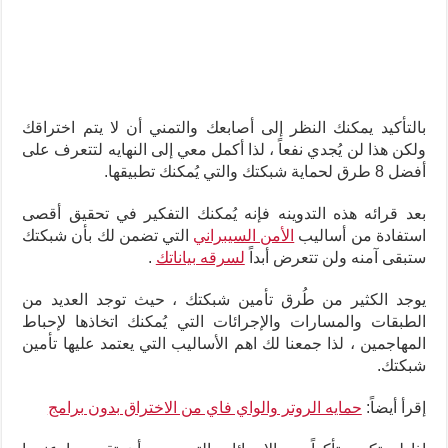
بالتأكيد يمكنك النظر إلى أصابعك والتمني أن لا يتم اختراقك
ولكن هذا لن يُجدي نفعاً ، لذا أكمل معي إلى النهايه لتتعرف على
أفضل 8 طرق لحماية شبكتك والتي يُمكنك تطبيقها.
بعد قرائه هذه التدوينه فإنه يُمكنك التفكير في تحقيق أقصى
استفادة من أساليب
الأمن السيبراني
التي تضمن لك بأن شبكتك
ستبقى آمنه ولن تتعرض أبداً
لسرقه بياناتك
.
يوجد الكثير من طُرق تأمين شبكتك ، حيث توجد العديد من
الطبقات والمسارات والإجرائات التي يُمكنك اتخاذها لإحباط
المهاجمين ، لذا جمعنا لك اهم الأساليب التي يعتمد عليها تأمين
شبكتك.
إقرأ أيضاً:
حمايه الروتر والواي فاي من الاختراق بدون برامج