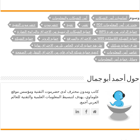
وسوم
أساسيات أمن الشبكات
أمن الشبكات والمعلومات
بحث عن أمن المعلومات PDF
تقني
تقنية
حضرموت
حضرموت التقنية
حماية الراوتر من ثغرة WPS
حماية الشبكات الرئيسية من الاختراق والبرامج الضارة
حماية الشبكة اللاسلكية WIFI من الاختراق والسرقة
حمايه الروتر
حمايه الشبكه
طرق حماية شبكتك
طريقة حماية الراوتر الخاص بك من الاختراق نهائيا
عناصر أمن المعلومات
كيفية حماية شبكة الواي فاي من الاختراق التنقل في الصفحة
وسائل حماية أمن المعلومات
حول أحمد أبو جمال
كاتب ومدون محترف لدى حضرموت التقنية ومؤسس موقع
علوماوي، يهدف لتبسيط المعلومات العلمية والتقنية للعالم
العربي أجمع.