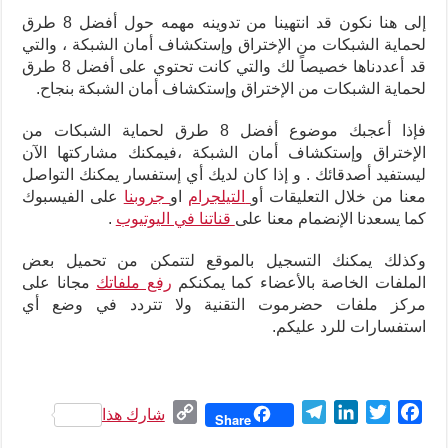
إلى هنا نكون قد انتهينا من تدوينه مهمه حول أفضل 8 طرق
لحماية الشبكات من الإختراق وإستكشاف أمان الشبكة ، والتي
قد أعددناها خصيصاً لك والتي كانت تحتوي على أفضل 8 طرق
لحماية الشبكات من الإختراق وإستكشاف أمان الشبكة بنجاح.
فإذا أعجبك موضوع أفضل 8 طرق لحماية الشبكات من
الإختراق وإستكشاف أمان الشبكة ،فيمكنك مشاركتها الآن
ليستفيد أصدقائك . و إذا كان لديك أي إستفسار يمكنك التواصل
معنا من خلال التعليقات أو
التيلجرام
او
جروبنا
على الفيسبوك
كما يسعدنا الإنضمام معنا على
قناتنا في اليوتيوب
.
وكذلك يمكنك التسجيل بالموقع لتتمكن من تحميل بعض
الملفات الخاصة بالأعضاء كما يمكنكم
رفع ملفاتك
مجانا على
مركز ملفات حضرموت التقنية ولا تتردد في وضع أي
استفسارات للرد عليكم.
C
T
L
T
F
شارك هذا
Share
o
e
i
w
a