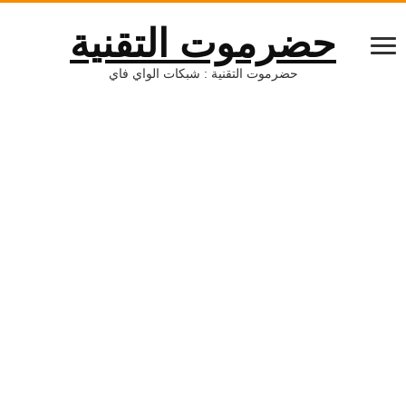
حضرموت التقنية
حضرموت التقنية : شبكات الواي فاي