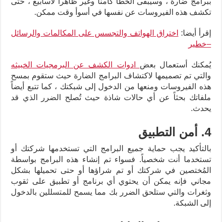
ببرامج ضارة ، وسيبقى الخطأ كامناً وغير ظاهراً لأسابيع ، حتى
تكشف هذه الفيروسات عن نفسها في أسوأ وقت ممكن.
إقرأ أيضا:
اختراق الهواتف والتجسس على المكالمات والرسائل
–خطير
يُمكنك أستعمال بعض
ادوات الكشف عن البرمجيات الخبيثه
والتي تم تصميمها لاكتشاف البرامج الضارة حيث ستقوم بمسح
هذه الفيروسات ومنعها من الدخول إلى شبكتك ، كما تتبع أيضاً
ملفاتك بحثاً عن أي حالات شاذة حيث تُصلح الضرر الذي قد
يحدث.
4. أمن التطبيق
بالتأكيد يجب حماية جميع البرامج التي تستخدمها شركتك أو
تستخدما أنت شخصياً. فسواء تم إنشاء هذه البرامج بواسطة
المُختصين في شركتك أو تم شراؤها أو حتى تحميلها بشكل
مجاني فإنه يمكن أن يحتوي أي برنامج أو تطبيق على ثقوب
وثغرات والتي ستلحق الضرر بك مما يسمح للمتسللين بالدخول
إلى الشبكة.