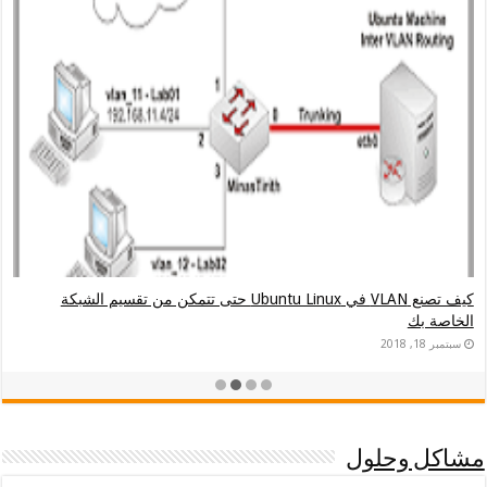
إعداد خادم DNS Server للتخزين المؤقت في سيرفر Ubuntu Server
2018
 وحلول