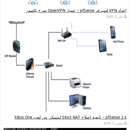
 إعداد Snort على PFsense Firewall خطوة بخطوة
قواعد جدار حماية pFSense تعلم الطرق التي يتم بها كيفية تحديدها وطرق