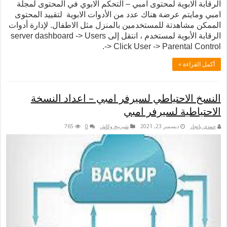
ة الابوية لمحتوى امبي – التحكم الابوي في المحتوى لمجلة
مايتم عرضة هناك عدد من الأدوات الابوية لتقييد المحتوى
 مشاهدتة للمستخدمين بالمنزل مثل الاطفال. لإدارة أدوات
الرقابة الأبوية لمستخدم ، انتقل إلى server dashboard -> Users
-> Click User -> Parental Co
لقراءة »
 الاحتياطي لسيرفر امبي – اعداد النسخة
ياطية لسيرفر امبي
نجار
ديسمبر 23, 2021
شيرينج وكاش
0
765