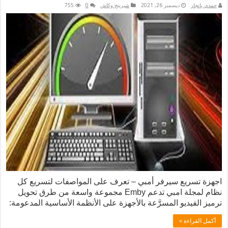
نجار
ديسمبر 26, 2021
شيرينج وكاش
0
755
تسريع سيرفر أمبي – تعرف على المواصفات لتسريع كل
نظام لمجلة امبي تدعم Emby مجموعة واسعة من طرق تحويل
الفيديو المسرَّعة بالأجهزة على الأنظمة الأساسية المدعومة:
لقراءة »