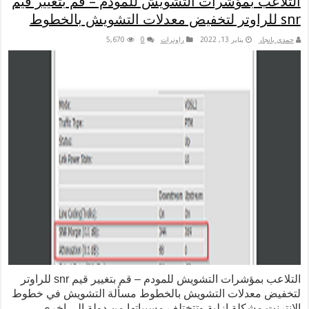
عب بمؤشرات التشويش للمودم – قم بتغيير قيم
نجار
يناير 13, 2022
راوترات
0
5,670
التلاعب بمؤشرات التشويش للمودم – قم بتغيير قيم snr للراوتر
ض معدلات التشويش بالخطوط مسألة التشويش في خطوط
نت مشكلة ازلية وتتختلف مسبباتها من دولة الى اخرى .