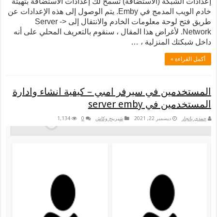
ت الشبكة (الاستضافة) تسمح لك إعدادات الاستضافة بتهيئة
خادم الويب المدمج في Emby. يتم الوصول إلى هذه الإعدادات عن
طريق فتح لوحة معلومات الخادم والانتقال إلى Server ->
Network. لأغراض هذا المقال ، سنقوم بالتعريف المحلي على أنه
بكتك المنزلية ، …
لقراءة »
خدمين في سيرفر امبي – كيفية انشاء وادارة
ين في server emby
نجار
ديسمبر 22, 2021
شيرينج وكاش
0
1,134