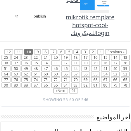
نوفمبر
mikrotik template
1,
41
publish
2023
hotspot-cool-
loginللميكروتك
12
11
10
9
8
7
6
5
4
3
2
1
25
24
23
22
21
20
19
18
17
16
15
1
38
37
36
35
34
33
32
31
30
29
28
2
51
50
49
48
47
46
45
44
43
42
41
4
64
63
62
61
60
59
58
57
56
55
54
5
77
76
75
74
73
72
71
70
69
68
67
6
90
89
88
87
86
85
84
83
82
81
80
7
Next»
91
SHOWING 55-60 OF 546
مواضيع