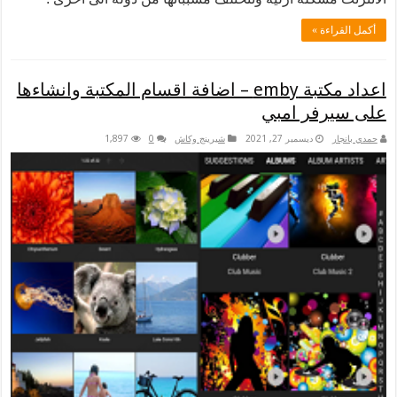
لقراءة »
اعداد مكتبة emby – اضافة اقسام المكتبة وانشاءها
سيرفر امبي
نجار
ديسمبر 27, 2021
شيرينج وكاش
0
1,897