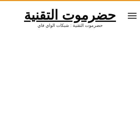
حضرموت التقنية
حضرموت التقنية : شبكات الواي فاي