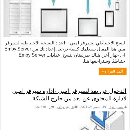
الاحتياطي لسيرفر امبي – اعداد النسخة الاحتياطية لسيرفر
امبي هذا المقال سيعلمك كيفية ترحيل إعداداتك من Emby Server
الى جهاز آخر. هناك طريقتان لنسخ إعدادات Emby Server
ًا وسنراجعها هنا.
لقراءة »
ل عن بعد لسيرفر امبي -ادارة سيرفر امبي
ة المحتوى عن بعد من خارج الشبكة
نجار
ديسمبر 23, 2021
شيرينج وكاش
0
1,606