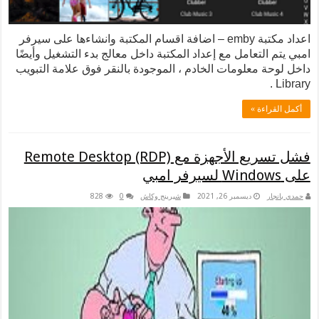
اعداد مكتبة emby – اضافة اقسام المكتبة وانشاءها على سيرفر
م التعامل مع إعداد المكتبة داخل معالج بدء التشغيل وأيضًا
وحة معلومات الخادم ، الموجودة بالنقر فوق علامة التبويب
L
لقراءة »
فشل تسريع الأجهزة مع Remote Desktop (RDP)
نجار
ديسمبر 26, 2021
شيرينج وكاش
0
828