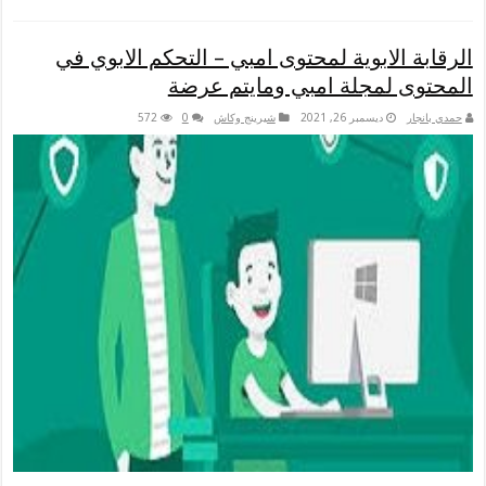
بة الابوية لمحتوى امبي – التحكم الابوي في
وى لمجلة امبي ومايتم عرضة
نجار
ديسمبر 26, 2021
شيرينج وكاش
0
572