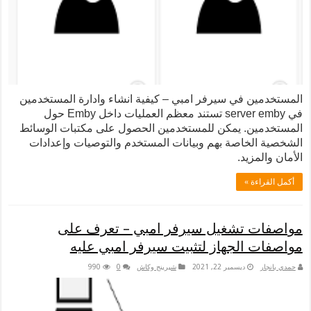
دمين في سيرفر امبي – كيفية انشاء وادارة المستخدمين
في server emby تستند معظم العمليات داخل Emby حول
دمين. يمكن للمستخدمين الحصول على مكتبات الوسائط
ة الخاصة بهم وبيانات المستخدم والتوصيات وإعدادات
والمزيد.
لقراءة »
فات تشغيل سيرفر امبي – تعرف على
ات الجهاز لتثبيت سيرفر امبي عليه
نجار
ديسمبر 22, 2021
شيرينج وكاش
0
990