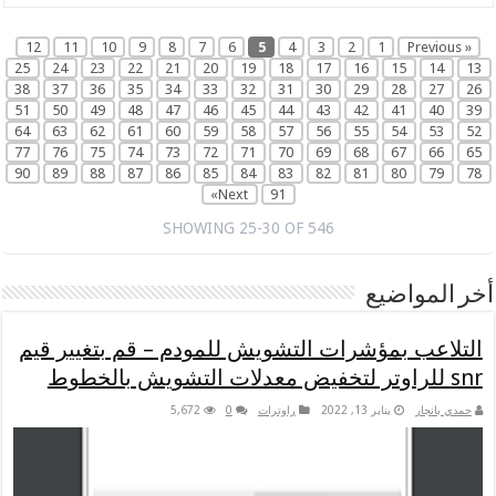
12
11
10
9
8
7
6
5
4
3
2
1
« Previous
25
24
23
22
21
20
19
18
17
16
15
14
13
38
37
36
35
34
33
32
31
30
29
28
27
26
51
50
49
48
47
46
45
44
43
42
41
40
39
64
63
62
61
60
59
58
57
56
55
54
53
52
77
76
75
74
73
72
71
70
69
68
67
66
65
90
89
88
87
86
85
84
83
82
81
80
79
78
Next»
91
SHOWING 25-30 OF 546
أخر المواضيع
التلاعب بمؤشرات التشويش للمودم – قم بتغيير قيم
snr للراوتر لتخفيض معدلات التشويش بالخطوط
حمدي بانجار
يناير 13, 2022
راوترات
0
5,672