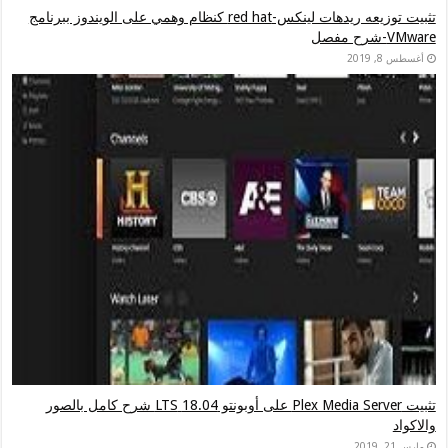
تثبيت توزيعه ريدهات لينكس-red hat كنظام وهمي على الويندوز ببرنامج
VMware-شرح مفصل
أغسطس 8, 2019
تثبيت Plex Media Server على أوبونتو 18.04 LTS شرح كامل بالصور
والاكواد
مارس 21, 2019