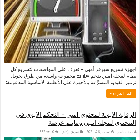
اجهزة تسريع سيرفر أمبي – تعرف على المواصفات لتسريع كل
نظام لمجلة امبي تدعم Emby مجموعة واسعة من طرق تحويل
ترميز الفيديو المسرَّعة بالأجهزة على الأنظمة الأساسية المدعومة:
أكمل القراءة »
الرقابة الابوية لمحتوى امبي – التحكم الابوي في
المحتوى لمجلة امبي ومايتم عرضة
حمدي بانجار
ديسمبر 26, 2021
شيرينج وكاش
0
572