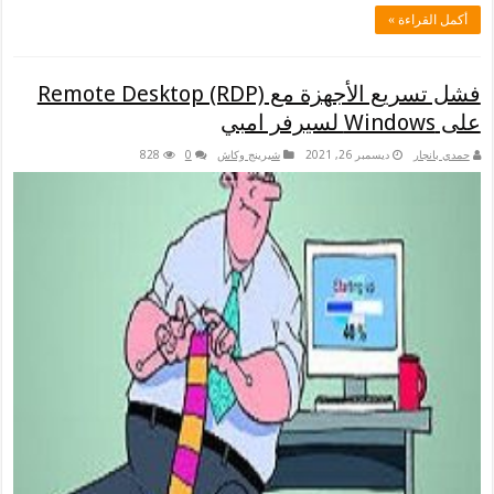
أكمل القراءة »
فشل تسريع الأجهزة مع Remote Desktop (RDP)
على Windows لسيرفر امبي
حمدي بانجار
ديسمبر 26, 2021
شيرينج وكاش
0
828