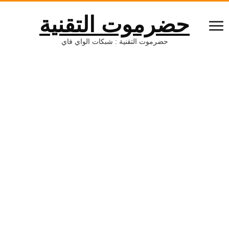
حضرموت التقنية
حضرموت التقنية : شبكات الواي فاي