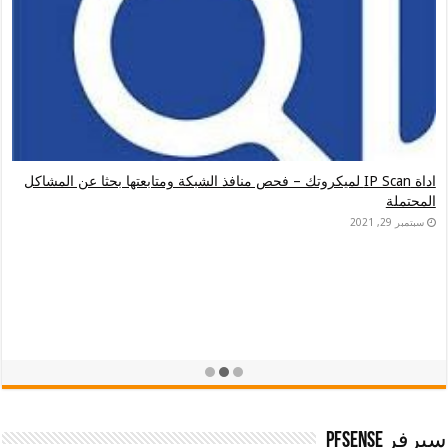
اداة IP Scan لميكروتك – فحص منافذ الشبكة ومتابعتها بحثا عن المشاكل
المحتملة
سبتمبر 29, 2021
سيرفر pfsense