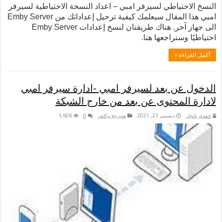
النسخ الاحتياطي لسيرفر امبي – اعداد النسخة الاحتياطية لسيرفر
امبي هذا المقال سيعلمك كيفية ترحيل إعداداتك من Emby Server
الى جهاز آخر. هناك طريقتان لنسخ إعدادات Emby Server
احتياطيًا وسنراجعها هنا.
أكمل القراءة »
الدخول عن بعد لسيرفر امبي -ادارة سيرفر امبي
لادارة المحتوى عن بعد من خارج الشبكة
حمدي بانجار
ديسمبر 23, 2021
شيرينج وكاش
0
1,606