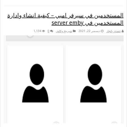
المستخدمين في سيرفر امبي – كيفية انشاء وادارة
المستخدمين في server emby
حمدي بانجار
ديسمبر 22, 2021
شيرينج وكاش
0
1,134