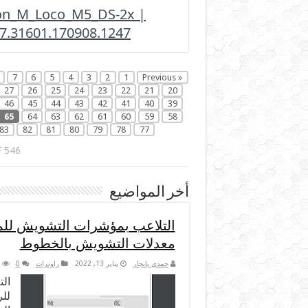
on_M_Loco_M5_DS-2x |
.7.31601.170908.1247
7
6
5
4
3
2
1
« Previous
27
26
25
24
23
22
21
20
46
45
44
43
42
41
40
39
65
64
63
62
61
60
59
58
83
82
81
80
79
78
77
 546
أخر المواضيع
معدلات التشويش بالخطوط
حمدي بانجار
يناير 13, 2022
راوترات
0
لل