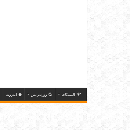
الشبكات
ووردبريس
اندرويد