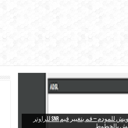
كتبة emby – اضافة اقسام المكتبة وانشاءها على سيرفر