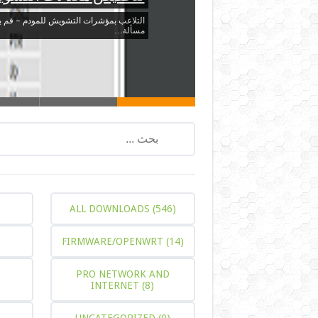
امبي
اعداد مكتبة emby – اضافة اقسام المكتبة وانشاءها على سيرفر امبي يتم التعامل مع إعداد المكتبة دا…
ALL DOWNLOADS
(546)
FIRMWARE/OPENWRT
(14)
PRO NETWORK AND
INTERNET
(8)