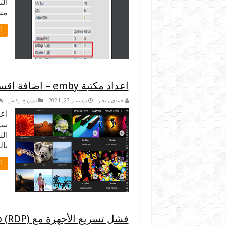
ال
مسب
أ
اعداد مكتبة emby – اضافة اقسام المكتبة وانشاءها على سيرفر امبي
حمدي بانجار
ديسمبر 27, 2021
شيرينج وكاش
سير
الت
بال
أ