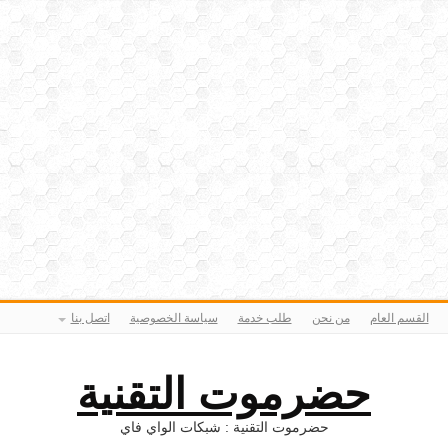
القسم العام
من نحن
طلب خدمة
سياسة الخصوصية
اتصل بنا
حضرموت التقنية
حضرموت التقنية : شبكات الواي فاي