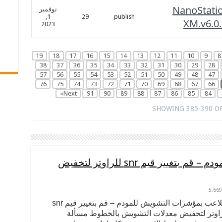
NanoStati
نوفمبر
1,
29
publish
XM.v6.0
2023
19
18
17
16
15
14
13
12
11
10
9
8
38
37
36
35
34
33
32
31
30
29
28
57
56
55
54
53
52
51
50
49
48
47
76
75
74
73
72
71
70
69
68
67
66
Next»
91
90
89
88
87
86
85
84
SHOWING 385-390 OF
التلاعب بمؤشرات التشويش للمودم – قم بتغيير قيم snr للراوتر لتخفيض
5,669
التلاعب بمؤشرات التشويش للمودم – قم بتغيير قيم snr
راوتر لتخفيض معدلات التشويش بالخطوط مسألة