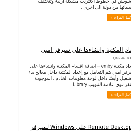
تشويش في خطوط الانترنت مشكلة ازلية وتتختلف
باتها من دولة الى اخرى .
كمل القراءة »
1,897
0
اعداد مكتبة emby – اضافة اقسام المكتبة وانشاءها على
فر امبي يتم التعامل مع إعداد المكتبة داخل معالج بدء
شغيل وأيضًا داخل لوحة معلومات الخادم ، الموجودة
نقر فوق علامة التبويب Library .
كمل القراءة »
فشل تسريع الأجهزة مع Remote Desktop (RDP) على Windows لسيرفر